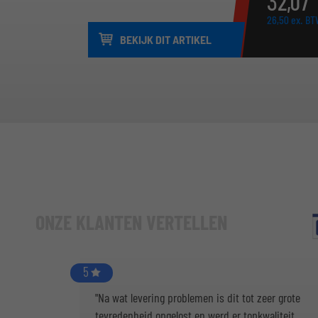
32,
07
26,
50
ex. BT
BEKIJK DIT ARTIKEL
ONZE KLANTEN VERTELLEN
5
"Na wat levering problemen is dit tot zeer grote
tevredenheid opgelost en werd er topkwaliteit