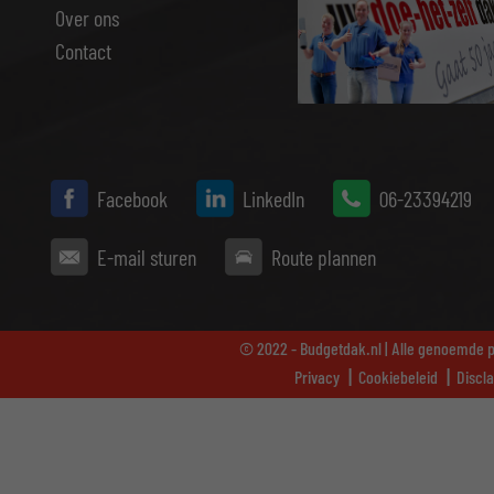
Over ons
Contact
Facebook
LinkedIn
06-23394219
E-mail sturen
Route plannen
© 2022 - Budgetdak.nl | Alle genoemde pr
Privacy
Cookiebeleid
Discl