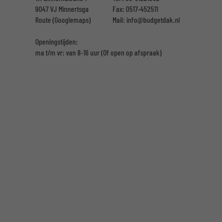
9047 VJ Minnertsga
Fax: 0517-452511
Route (Googlemaps)
Mail:
info@budgetdak.nl
Openingstijden:
ma t/m vr: van 8-16 uur
(Of open op afspraak)