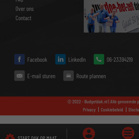
Over ons
Contact
Facebook
LinkedIn
06-23394219
E-mail sturen
Route plannen
© 2022 - Budgetdak.nl | Alle genoemde pr
Privacy
Cookiebeleid
Discl