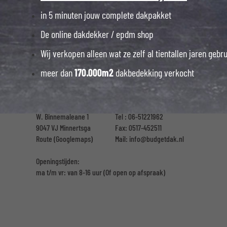
in 5 minuten jouw complete dakpakket
De online dakdekker / epdm shop
Wij verkopen alleen wat ze zelf al tientallen jaren gebr
meer dan
170.000m2
dakbedekking verkocht
W. Binnemaleane 1
Tel :
06-51221962
9047 VJ Minnertsga
Fax: 0517-452511
Route (Googlemaps)
Mail:
info@budgetdak.nl
Openingstijden:
ma t/m vr: van 8-16 uur
(Of open op afspraak)