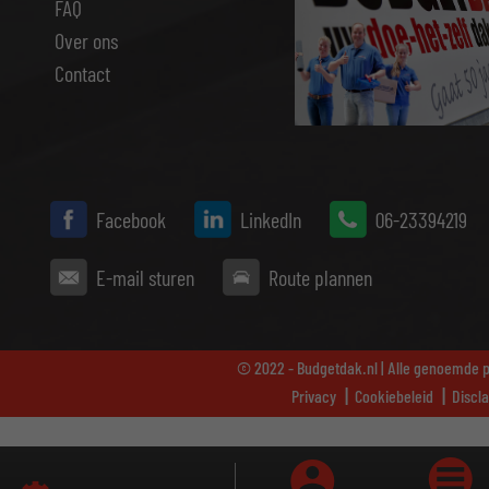
FAQ
Over ons
Contact
Facebook
LinkedIn
06-23394219
E-mail sturen
Route plannen
© 2022 - Budgetdak.nl | Alle genoemde pr
Privacy
Cookiebeleid
Discl