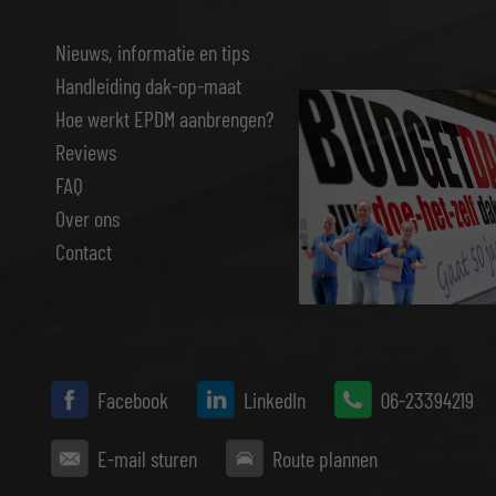
Nieuws, informatie en tips
Handleiding dak-op-maat
Hoe werkt EPDM aanbrengen?
Reviews
FAQ
Over ons
Contact
Facebook
LinkedIn
06-23394219
E-mail sturen
Route plannen