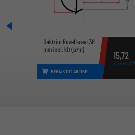
Daktrim Roval kraal 38
mm incl. kit (p/m)
15,
72
12,
99
ex. BT
BEKIJK DIT ARTIKEL