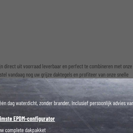
ijn direct uit voorraad leverbaar en perfect te combineren met onze
el vandaag nog uw grijze daktegels en profiteer van onze snelle
efficiënte en duurzame dakconstructie.
 één dag waterdicht, zonder brander. Inclusief persoonlijk advies v
limste EPDM-configurator
ouw complete dakpakket