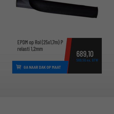
EPDM op Rol (25x1,7m) P
relasti 1,2mm
689,
10
569,
50
ex. BTW
GA NAAR DAK OP MAAT