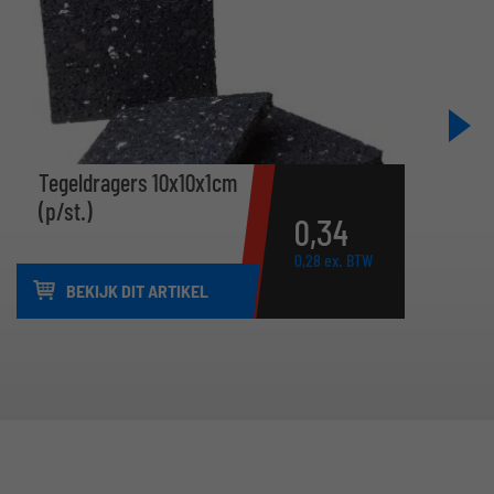
Tegeldragers 10x10x1cm
(p/st.)
0,
34
0,
28
ex. BTW
BEKIJK DIT ARTIKEL