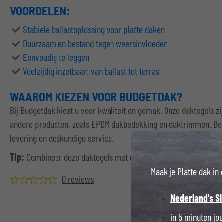
VOORDELEN:
Stabiele ballastoplossing voor platte daken
Duurzaam en bestand tegen weersinvloeden
Eenvoudig te leggen
Veelzijdig inzetbaar: van ballast tot terras
WAAROM KIEZEN VOOR BUDGETDAK?
Bij Budgetdak kiest u voor kwaliteit en gemak. Onze daktegels z
andere producten, zoals EPDM dakbedekking en daktrimmen. Best
levering en deskundige service.
Tip:
Combineer deze daktegels met onze
tegeldragers
voor een 
Maak je Platte dak in
0 reviews
Nederland's S
in 5 minuten j