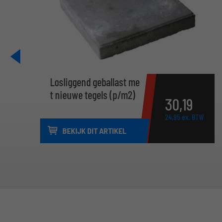
Losliggend geballast me
t nieuwe tegels (p/m2)
30,
19
24,
95
ex. BTW
BEKIJK DIT ARTIKEL