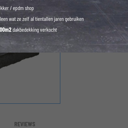
ekker / epdm shop
leen wat ze zelf al tientallen jaren gebruiken
000m2
dakbedekking verkocht
REVIEWS