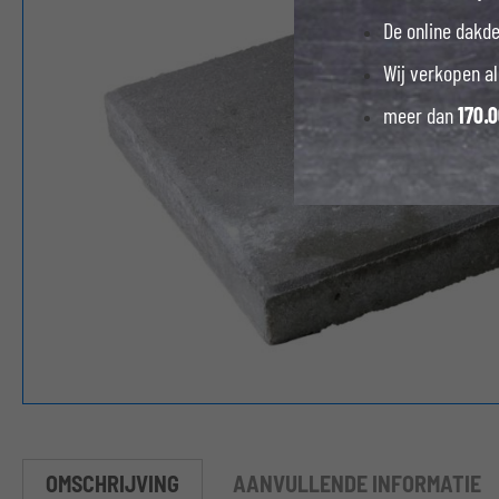
De online dakd
Wij verkopen al
meer dan
170.
OMSCHRIJVING
AANVULLENDE INFORMATIE