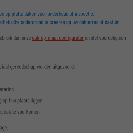
n op platte daken voor onderhoud of inspectie.
esthetische ondergrond te creëren op uw dakterras of daktuin.
Gebruik dan onze
dak-op-maat configurator
en stel voordelig een
eciaal gereedschap worden uitgevoerd:
atering.
g op hun plaats liggen.
het dak te voorkomen.
age.