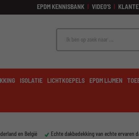
EPDM KENNISBANK
VIDEO'S
KLANTE
Zoek
KKING
ISOLATIE
LICHTKOEPELS
EPDM LIJMEN
TOE
ederland en België
Echte dakbedekking van echte ervaren 