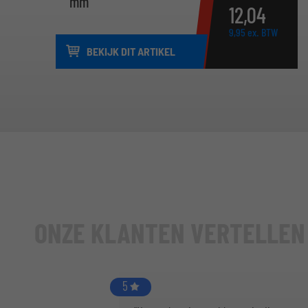
mm
12,
04
9,
95
ex. BTW
BEKIJK DIT ARTIKEL
ONZE KLANTEN VERTELLEN
5