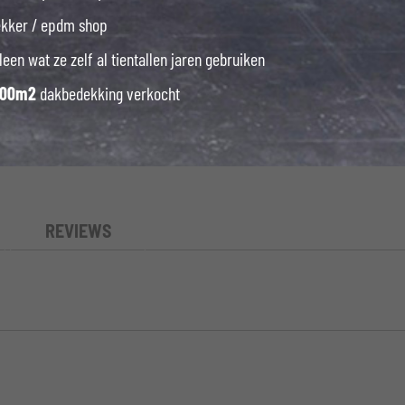
ekker / epdm shop
leen wat ze zelf al tientallen jaren gebruiken
000m2
dakbedekking verkocht
REVIEWS