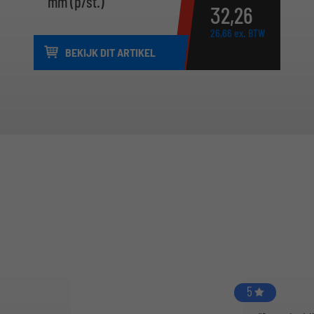
mm (p/st.)
32,
26
26,
66
ex. BTW
BEKIJK DIT ARTIKEL
5