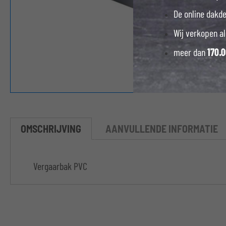
De online dakd
Wij verkopen al
meer dan
170.
OMSCHRIJVING
AANVULLENDE INFORMATIE
Vergaarbak PVC