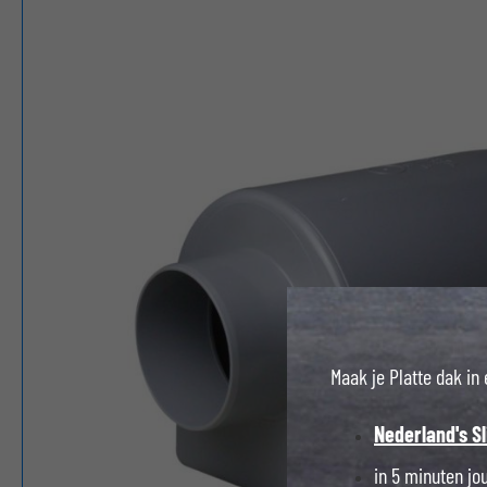
Maak je Platte dak in
Nederland's S
in 5 minuten j