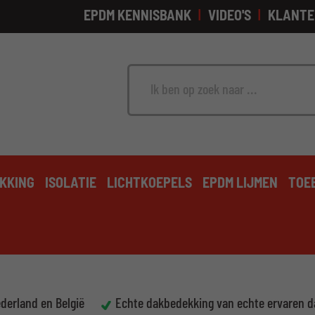
EPDM KENNISBANK
VIDEO'S
KLANTE
Zoek
KKING
ISOLATIE
LICHTKOEPELS
EPDM LIJMEN
TOE
ederland en België
Echte dakbedekking van echte ervaren 