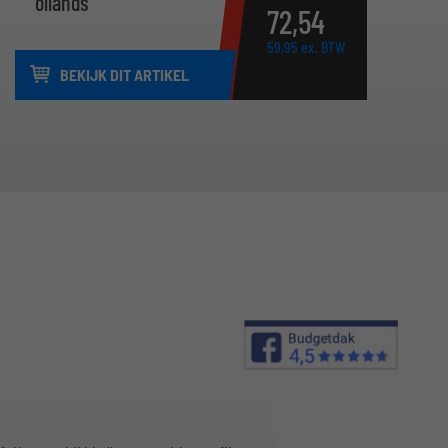
ollands
72,
54
59,
95
ex. BTW
BEKIJK DIT ARTIKEL