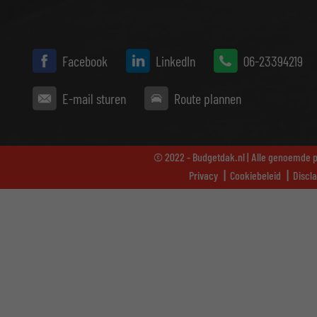
Facebook
LinkedIn
06-23394219
E-mail sturen
Route plannen
© 2022 - Budgetdak.nl | Alle genoemde pr
Privacy
Cookiebeleid
Discl