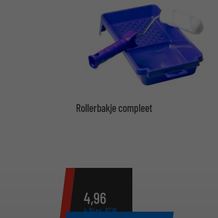
Rollerbakje compleet
4,
96
4,
10
ex. BTW