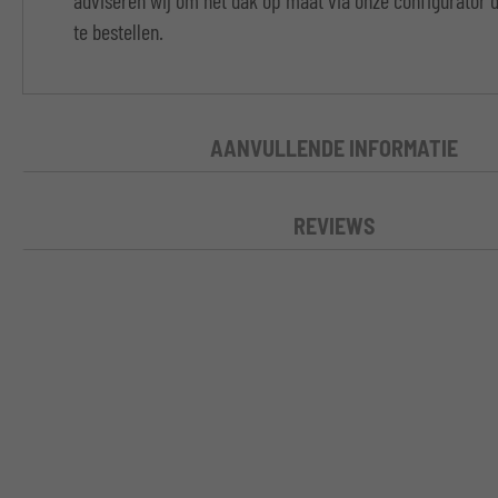
adviseren wij om het dak op maat via onze configurator
te bestellen.
AANVULLENDE INFORMATIE
REVIEWS