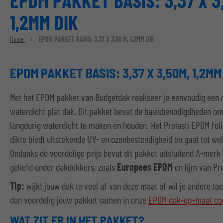
EPDM PAKKET BASIS: 3,37 X 3
1,2MM DIK
Home
EPDM PAKKET BASIS: 3,37 X 3,50 M, 1,2MM DIK
EPDM PAKKET BASIS: 3,37 X 3,50M, 1,2MM
Met het EPDM pakket van Budgetdak realiseer je eenvoudig een
waterdicht plat dak. Dit pakket bevat de basisbenodigdheden o
langdurig waterdicht te maken en houden. Het Prelasti EPDM fol
dikte biedt uitstekende UV- en ozonbestendigheid en gaat tot we
Ondanks de voordelige prijs bevat dit pakket uitsluitend A-merk
geliefd onder dakdekkers, zoals
Europees EPDM
en lijm van Pre
Tip:
wijkt jouw dak te veel af van deze maat of wil je andere to
dan voordelig jouw pakket samen in onze
EPDM dak-op-maat con
WAT ZIT ER IN HET PAKKET?