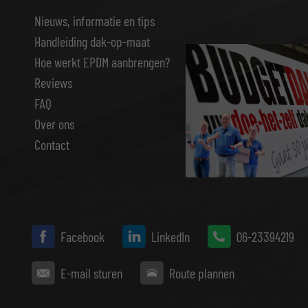
Nieuws, informatie en tips
Handleiding dak-op-maat
Hoe werkt EPDM aanbrengen?
Reviews
FAQ
Over ons
Contact
Facebook
LinkedIn
06-23394219
E-mail sturen
Route plannen