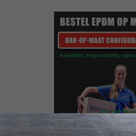
06 23394