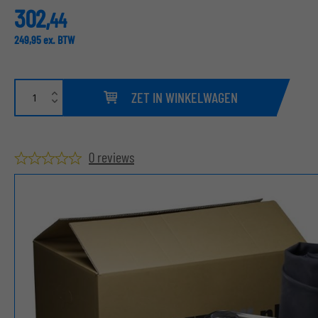
302,
44
249,
95
ex. BTW
ZET IN WINKELWAGEN
0 reviews