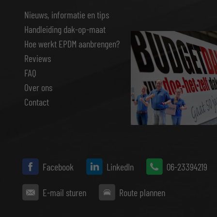
Nieuws, informatie en tips
Handleiding dak-op-maat
Hoe werkt EPDM aanbrengen?
Reviews
FAQ
Over ons
Contact
Facebook
LinkedIn
06-23394219
E-mail sturen
Route plannen