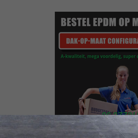
06 23394