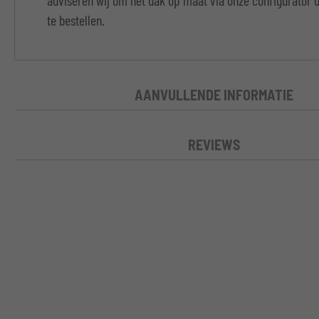
adviseren wij om het dak op maat via onze configurator
te bestellen.
AANVULLENDE INFORMATIE
REVIEWS