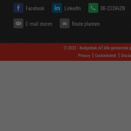
Facebook
LinkedIn
06-23394219
E-mail sturen
Route plannen
© 2022 - Budgetdak.nl | Alle genoemde pr
Privacy
Cookiebeleid
Discl