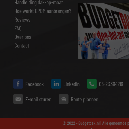
Handleiding dak-op-maat
Hoe werkt EPDM aanbrengen?
Reviews
FAQ
Over ons
Contact
Facebook
LinkedIn
06-23394219
E-mail sturen
Route plannen
© 2022 - Budgetdak.nl | Alle genoemde pr